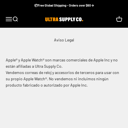
Ir al contenido
📦Free Global Shipping - Orders over $60 ✈️
Ultra Supply Co
Menú
Buscar
Carrito
Aviso Legal
Apple® y Apple Watch® son marcas comerciales de Apple Inc y no
están afiliadas a Ultra Supply Co.
Vendemos correas de reloj y accesorios de terceros para usar con
su propio Apple Watch®. No vendemos ni incluimos ningún
producto fabricado o autorizado por Apple Inc.