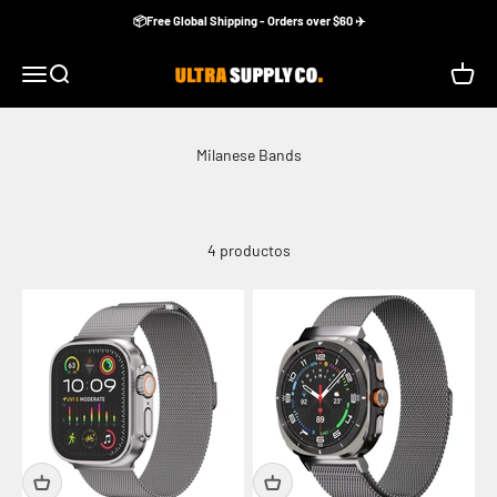
Ir al contenido
📦Free Global Shipping - Orders over $60 ✈️
Ultra Supply Co
Menú
Buscar
Carrito
4 productos