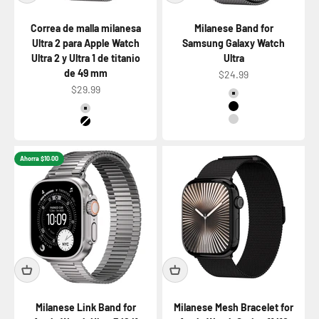
Correa de malla milanesa
Milanese Band for
Ultra 2 para Apple Watch
Samsung Galaxy Watch
Ultra 2 y Ultra 1 de titanio
Ultra
de 49 mm
Precio de oferta
$24.99
Precio de oferta
$29.99
Color
Titanium Natural
Color
Titanium Black
Titanium Natural
Titanium Silver Shi
Titanium Black
Ahorra $10.00
Milanese Link Band for
Milanese Mesh Bracelet for