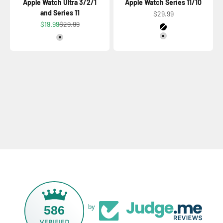
Apple Watch Ultra 3/2/1
Apple Watch Series 11/10
and Series 11
Precio de oferta
$29.99
Precio de oferta
Precio normal
$19.99
$29.99
Color
Titanium Black
Color
Titanium Natural
Titanium Natural
586
by